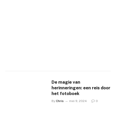
De magie van
herinneringen: een reis door
het fotoboek
By
Chris
mei 9, 2024
0