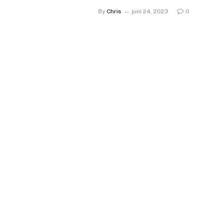
By
Chris
juni 24, 2023
0