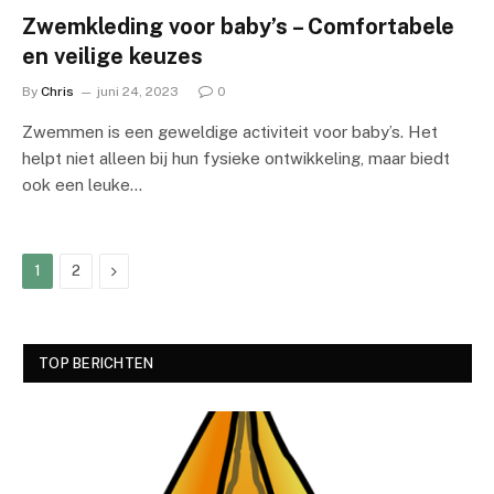
Zwemkleding voor baby’s – Comfortabele
en veilige keuzes
By
Chris
juni 24, 2023
0
Zwemmen is een geweldige activiteit voor baby’s. Het
helpt niet alleen bij hun fysieke ontwikkeling, maar biedt
ook een leuke…
Next
1
2
TOP BERICHTEN