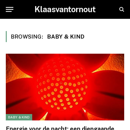
Klaasvantornout
BROWSING:
BABY & KIND
BABY & KIND
Energie voor de nacht: een diepgaande