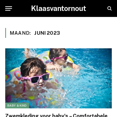
Klaasvantornout
MAAND:
JUNI 2023
BABY & KIND
Zwemkleding voor baby’s – Comfortabele