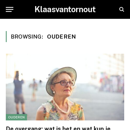
Klaasvantornout
BROWSING:
OUDEREN
OUDEREN
De overgang: wat is het en wat kun je