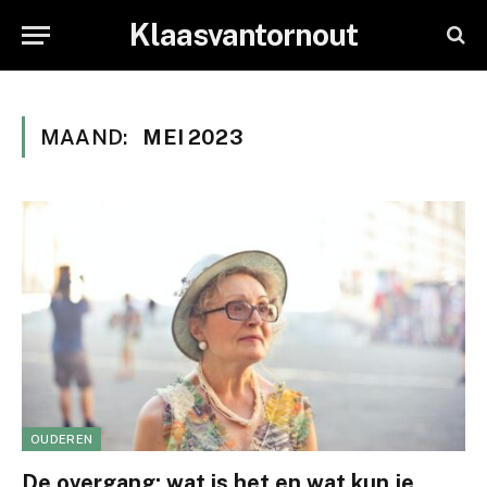
Klaasvantornout
MAAND:
MEI 2023
OUDEREN
De overgang: wat is het en wat kun je