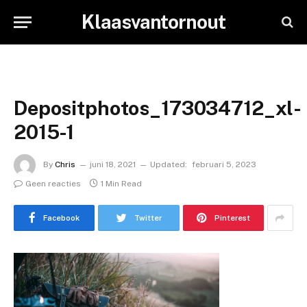
Klaasvantornout
Depositphotos_173034712_xl-
2015-1
By
Chris
juni 18, 2021
Updated:
februari 5, 2023
Geen reacties
1 Min Read
Facebook
Twitter
Pinterest