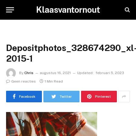
Klaasvantornout
Depositphotos_328674290_xl
2015-1
By
Chris
augustus 16, 2021
Updated:
februari 5, 2023
Geen reacties
1 Min Read
Facebook
Twitter
Pinterest