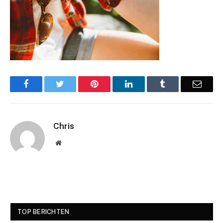
Facebook
Twitter
Pinterest
LinkedIn
Tumblr
Email
Chris
Website
TOP BERICHTEN