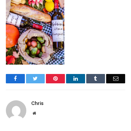
Facebook
Twitter
Pinterest
LinkedIn
Tumblr
Email
Chris
Website