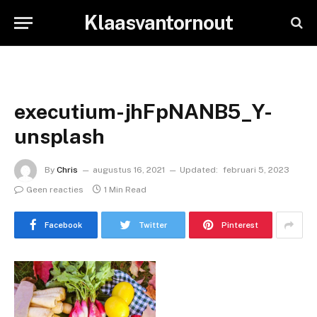
Klaasvantornout
executium-jhFpNANB5_Y-
unsplash
By
Chris
augustus 16, 2021
Updated:
februari 5, 2023
Geen reacties
1 Min Read
Facebook
Twitter
Pinterest