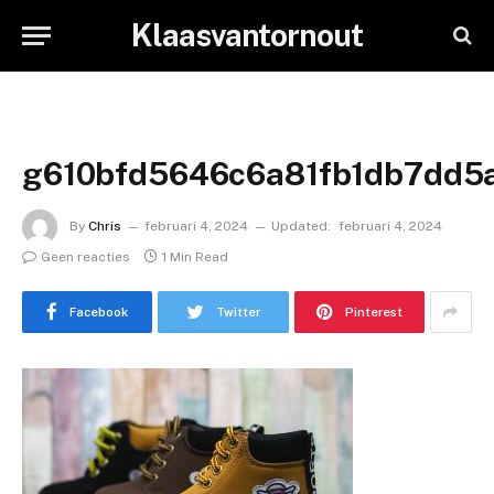
Klaasvantornout
g610bfd5646c6a81fb1db7dd5
By
Chris
februari 4, 2024
Updated:
februari 4, 2024
Geen reacties
1 Min Read
Facebook
Twitter
Pinterest