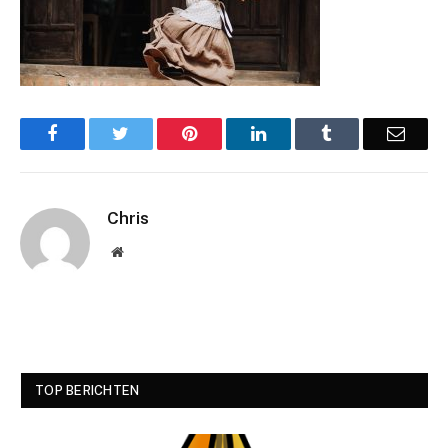
Facebook
Twitter
Pinterest
LinkedIn
Tumblr
Email
Chris
Website
TOP BERICHTEN