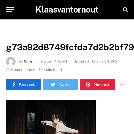
Klaasvantornout
g73a92d8749fcfda7d2b2bf79
By
Chris
februari 4, 2024
Updated:
februari 4, 2024
Geen reacties
1 Min Read
Facebook
Twitter
Pinterest